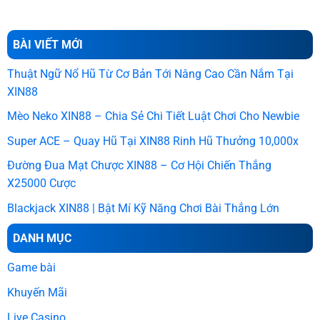
BÀI VIẾT MỚI
Thuật Ngữ Nổ Hũ Từ Cơ Bản Tới Nâng Cao Cần Nắm Tại
XIN88
Mèo Neko XIN88 – Chia Sẻ Chi Tiết Luật Chơi Cho Newbie
Super ACE – Quay Hũ Tại XIN88 Rinh Hũ Thưởng 10,000x
Đường Đua Mạt Chược XIN88 – Cơ Hội Chiến Thắng
X25000 Cược
Blackjack XIN88 | Bật Mí Kỹ Năng Chơi Bài Thắng Lớn
DANH MỤC
Game bài
Khuyến Mãi
Live Casino