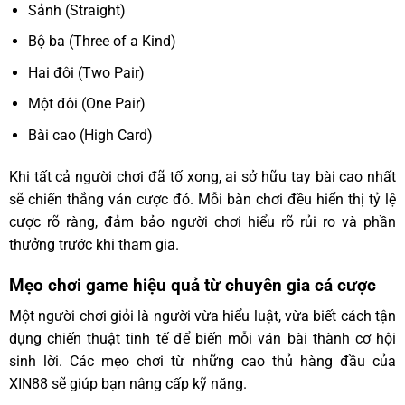
Sảnh (Straight)
Bộ ba (Three of a Kind)
Hai đôi (Two Pair)
Một đôi (One Pair)
Bài cao (High Card)
Khi tất cả người chơi đã tố xong, ai sở hữu tay bài cao nhất
sẽ chiến thắng ván cược đó. Mỗi bàn chơi đều hiển thị tỷ lệ
cược rõ ràng, đảm bảo người chơi hiểu rõ rủi ro và phần
thưởng trước khi tham gia.
Mẹo chơi game hiệu quả từ chuyên gia cá cược
Một người chơi giỏi là người vừa hiểu luật, vừa biết cách tận
dụng chiến thuật tinh tế để biến mỗi ván bài thành cơ hội
sinh lời. Các mẹo chơi từ những cao thủ hàng đầu của
XIN88 sẽ giúp bạn nâng cấp kỹ năng.