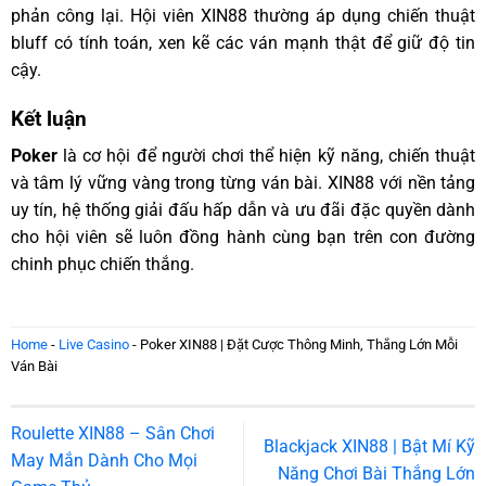
phản công lại. Hội viên XIN88 thường áp dụng chiến thuật
bluff có tính toán, xen kẽ các ván mạnh thật để giữ độ tin
cậy.
Kết luận
Poker
là cơ hội để người chơi thể hiện kỹ năng, chiến thuật
và tâm lý vững vàng trong từng ván bài. XIN88 với nền tảng
uy tín, hệ thống giải đấu hấp dẫn và ưu đãi đặc quyền dành
cho hội viên sẽ luôn đồng hành cùng bạn trên con đường
chinh phục chiến thắng.
Home
-
Live Casino
-
Poker XIN88 | Đặt Cược Thông Minh, Thắng Lớn Mỗi
Ván Bài
Roulette XIN88 – Sân Chơi
Blackjack XIN88 | Bật Mí Kỹ
May Mắn Dành Cho Mọi
Năng Chơi Bài Thắng Lớn