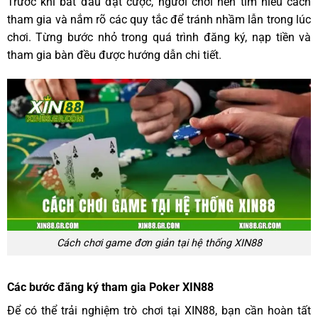
Trước khi bắt đầu đặt cược, người chơi nên tìm hiểu cách
tham gia và nắm rõ các quy tắc để tránh nhầm lẫn trong lúc
chơi. Từng bước nhỏ trong quá trình đăng ký, nạp tiền và
tham gia bàn đều được hướng dẫn chi tiết.
Cách chơi game đơn giản tại hệ thống XIN88
Các bước đăng ký tham gia Poker XIN88
Để có thể trải nghiệm trò chơi tại XIN88, bạn cần hoàn tất