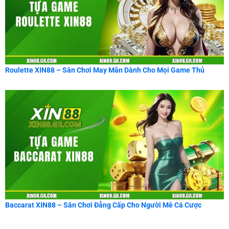
Roulette XIN88 – Sân Chơi May Mắn Dành Cho Mọi Game Thủ
Baccarat XIN88 – Sân Chơi Đẳng Cấp Cho Người Mê Cá Cược