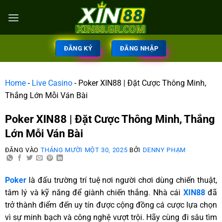
ĐĂNG KÝ
ĐĂNG NHẬP
Home
-
Live Casino
-
Poker XIN88 | Đặt Cược Thông Minh,
Thắng Lớn Mỗi Ván Bài
Poker XIN88 | Đặt Cược Thông Minh, Thắng
Lớn Mỗi Ván Bài
ĐĂNG VÀO
THÁNG MƯỜI MỘT 30, 2025
BỞI
DENNY PHẠM
Poker
là đấu trường trí tuệ nơi người chơi dùng chiến thuật,
tâm lý và kỹ năng để giành chiến thắng. Nhà cái
XIN88
đã
trở thành điểm đến uy tín được cộng đồng cá cược lựa chọn
vì sự minh bạch và công nghệ vượt trội. Hãy cùng đi sâu tìm