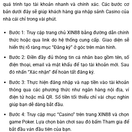
quá trình tạo tài khoản nhanh và chính xác. Các bước cơ
bản dưới đây sẽ giúp khách hàng gia nhập sảnh Casino của
nhà cái chỉ trong vài phút.
Bước 1: Truy cập trang chủ XIN88 bằng đường dẫn chính
thức hoặc qua link do hệ thống cung cấp. Giao diện sẽ
hiển thị rõ ràng mục “Đăng ký” ở góc trên màn hình.
Bước 2: Điền đầy đủ thông tin cá nhân bao gồm tên, số
điện thoại, email và mật khẩu để tạo tài khoản mới. Sau
đó nhấn “Xác nhận” để hoàn tất đăng ký.
Bước 3: Thực hiện đăng nhập và nạp tiền vào tài khoản
thông qua các phương thức như ngân hàng nội địa, ví
điện tử hoặc mã QR. Số tiền tối thiểu chỉ vài chục nghìn
giúp bạn dễ dàng bắt đầu.
Bước 4: Truy cập mục “Casino” trên trang XIN88 và chọn
game Poker. Lựa chọn bàn chơi sau đó bấm Tham gia để
bắt đầu ván đầu tiên của bạn.